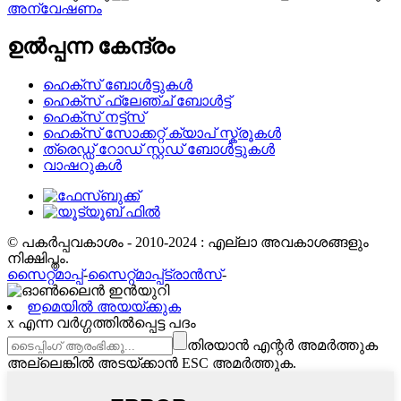
അന്വേഷണം
ഉൽപ്പന്ന കേന്ദ്രം
ഹെക്സ് ബോൾട്ടുകൾ
ഹെക്സ് ഫ്ലേഞ്ച് ബോൾട്ട്
ഹെക്സ് നട്ട്സ്
ഹെക്‌സ് സോക്കറ്റ് ക്യാപ് സ്ക്രൂകൾ
ത്രെഡ്ഡ് റോഡ് സ്റ്റഡ് ബോൾട്ടുകൾ
വാഷറുകൾ
© പകർപ്പവകാശം - 2010-2024 : എല്ലാ അവകാശങ്ങളും
നിക്ഷിപ്തം.
സൈറ്റ്മാപ്പ്
-
സൈറ്റ്മാപ്പ്ട്രാൻസ്
-
ഇമെയിൽ അയയ്ക്കുക
x എന്ന വർഗ്ഗത്തിൽപ്പെട്ട പദം
തിരയാൻ എന്റർ അമർത്തുക
അല്ലെങ്കിൽ അടയ്ക്കാൻ ESC അമർത്തുക.