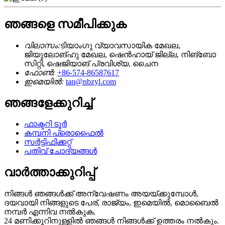
ഞങ്ങളെ സമീപിക്കുക
വിലാസം:
ടിയാംഗു വ്യാവസായിക മേഖല,
ജിയുലോങ്‌ഹു മേഖല, ഷെൻഹായ് ജില്ല, നിങ്ബോ
സിറ്റി, ഷെജിയാങ് പ്രവിശ്യ, ചൈന
ഫോൺ:
+86-574-86587617
ഇമെയിൽ:
tan@nbzyl.com
ഞങ്ങളേക്കുറിച്ച്
ഫാക്ടറി ടൂർ
കമ്പനി പ്രൊഫൈൽ
സർട്ടിഫിക്കറ്റ്
പതിവ് ചോദ്യങ്ങൾ
വാർത്താക്കുറിപ്പ്
നിങ്ങൾ ഞങ്ങൾക്ക് അന്വേഷണം അയയ്ക്കുമ്പോൾ,
ദയവായി നിങ്ങളുടെ പേര്, രാജ്യം, ഇമെയിൽ, മൊബൈൽ
നമ്പർ എന്നിവ നൽകുക,
24 മണിക്കൂറിനുള്ളിൽ ഞങ്ങൾ നിങ്ങൾക്ക് ഉത്തരം നൽകും.