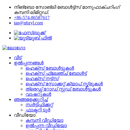
നിങ്ബോ സോങ്‌ലി ബോൾട്ട്‌സ് മാനുഫാക്ചറിംഗ്
കമ്പനി ലിമിറ്റഡ്.
+86-574-86587617
tan@nbzyl.com
വീട്
ഉൽപ്പന്നങ്ങൾ
ഹെക്സ് ബോൾട്ടുകൾ
ഹെക്സ് ഫ്ലേഞ്ച് ബോൾട്ട്
ഹെക്സ് നട്ട്സ്
ഹെക്‌സ് സോക്കറ്റ് ക്യാപ് സ്ക്രൂകൾ
ത്രെഡ്ഡ് റോഡ് സ്റ്റഡ് ബോൾട്ടുകൾ
വാഷറുകൾ
ഞങ്ങളേക്കുറിച്ച്
സർട്ടിഫിക്കറ്റ്
ഫാക്ടറി ടൂർ
വീഡിയോ
കമ്പനി വീഡിയോ
ഉൽപ്പന്ന വീഡിയോ