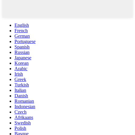
English
French
German
Portuguese
Spanish
Russian
Japanese
Korean
Arabic
Irish
Greek
Turkish
Italian
Danish
Romanian
Indonesian
Czech
Afrikaans
Swedish
Polish
Basque